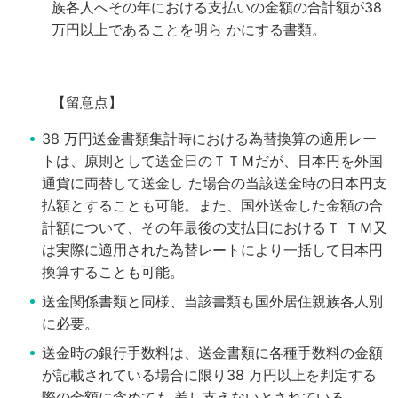
族各人へその年における支払いの金額の合計額が38
万円以上であることを明ら
かにする書類。
【留意点】
38 万円送金書類集計時における為替換算の適用レー
トは、原則として送金日のＴＴＭだが、日本円を外国
通貨に両替して送金し
た場合の当該送金時の日本円支
払額とすることも可能。また、国外送金した金額の合
計額について、その年最後の支払日におけるＴ
ＴＭ又
は実際に適用された為替レートにより一括して日本円
換算することも可能。
送金関係書類と同様、当該書類も国外居住親族各人別
に必要。
送金時の銀行手数料は、送金書類に各種手数料の金額
が記載されている場合に限り38 万円以上を判定する
際の金額に含めても
差し支えないとされている。