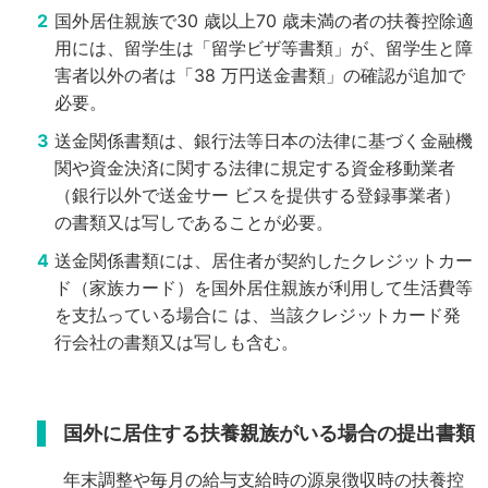
国外居住親族で30 歳以上70 歳未満の者の扶養控除適
用には、留学生は「留学ビザ等書類」が、留学生と障
害者以外の者は「38
万円送金書類」の確認が追加で
必要。
送金関係書類は、銀行法等日本の法律に基づく金融機
関や資金決済に関する法律に規定する資金移動業者
（銀行以外で送金サー
ビスを提供する登録事業者）
の書類又は写しであることが必要。
送金関係書類には、居住者が契約したクレジットカー
ド（家族カード）を国外居住親族が利用して生活費等
を支払っている場合に
は、当該クレジットカード発
行会社の書類又は写しも含む。
国外に居住する扶養親族がいる場合の提出書類
年末調整や毎月の給与支給時の源泉徴収時の扶養控