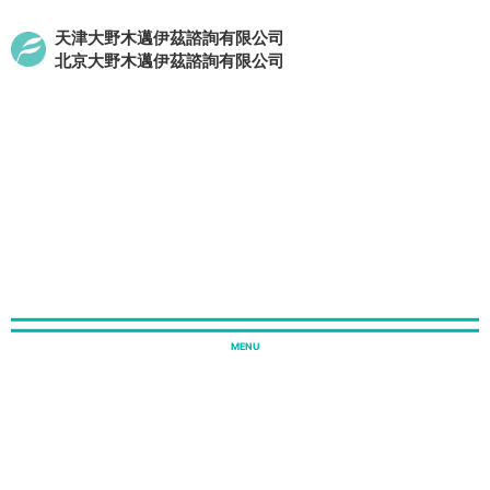
天津大野木邁伊茲諮詢有限公司
北京大野木邁伊茲諮詢有限公司
r
ホーム
中国オフィス
お知らせ
【日本企業様向け】国外居住親
NEWSLETTER
【日本企業様向け】国外居住親族がい
る場合の扶養控除留意点（再案内）