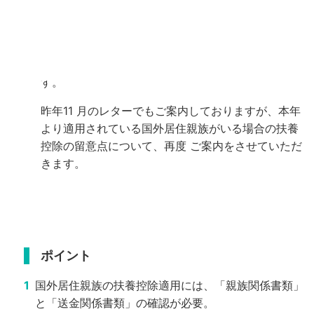
令和5 年分所得税より、日本国外に居住する親族
（以下、「国外居住親族」という）がいる場合の扶
養控除適用にあたり、親族関係や
送金関係の書類の
確認が令和4 年以前に比べ要件が厳しくなっていま
す。
昨年11 月のレターでもご案内しておりますが、本年
より適用されている国外居住親族がいる場合の扶養
控除の留意点について、再度
ご案内をさせていただ
きます。
ポイント
国外居住親族の扶養控除適用には、「親族関係書類」
と「送金関係書類」の確認が必要。