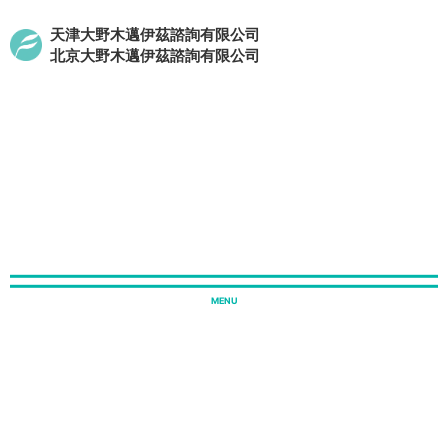
天津大野木邁伊茲諮詢有限公司
北京大野木邁伊茲諮詢有限公司
r
ホーム
中国オフィス
お知らせ
2022.4月号 中小零細企業
NEWSLETTER
2022.4月号 中小零細企業に対する税
務優遇政策の延長