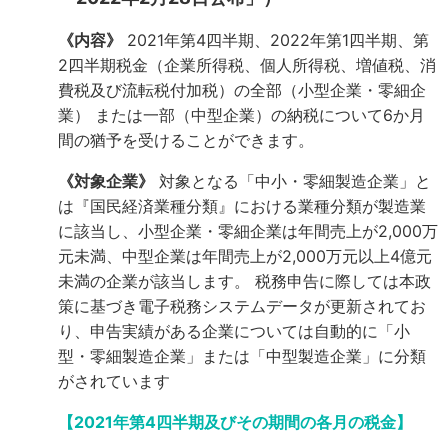
《内容》
2021年第4四半期、2022年第1四半期、第
2四半期税金（企業所得税、個人所得税、増値税、消
費税及び流転税付加税）の全部（小型企業・零細企
業） または一部（中型企業）の納税について6か月
間の猶予を受けることができます。
《対象企業》
対象となる「中小・零細製造企業」と
は『国民経済業種分類』における業種分類が製造業
に該当し、小型企業・零細企業は年間売上が2,000万
元未満、中型企業は年間売上が2,000万元以上4億元
未満の企業が該当します。
税務申告に際しては本政
策に基づき電子税務システムデータが更新されてお
り、申告実績がある企業については自動的に「小
型・零細製造企業」または「中型製造企業」に分類
がされています
【2021年第4四半期及びその期間の各月の税金】