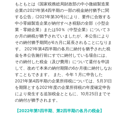
もともとは《国家税務総局財政部の中小微細製造業
企業の2021年第4四半期の一部の税金納付猶予に関
する公告」(2021年第30号)により、要件に合致する
中小零細製造企業が納付すべき税額の全部（小型企
業・零細企業）または50％（中型企業）について３
か月の納税が猶予されていましたが、本公告により
その納付猶予期間が6カ月に延長されることになりま
す。
2021年第4四半期の各月に納付を猶予された税
金を本公告施行前にすでに納付している場合には、
その納付した税金（及び費用）について還付を申請
して、改めて本来の納付期限の6か月後に納付しなお
すこともできます。
また、今年 1 月に申告した
2021年第4四半期の企業所得税については、5月31日
を期限とする2021年度の企業所得税の年度確定申告
により発生する追加税金とともに、10月25日までそ
の納付が猶予されます。
【2022年第1四半期、第2四半期の各月の税金】