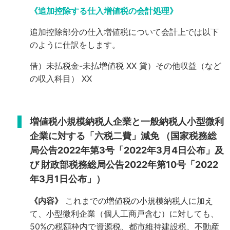
《追加控除する仕入増値税の会計処理》
追加控除部分の仕入増値税について会計上では以下
のように仕訳をします。
借）未払税金-未払増値税 XX
貸）その他収益（など
の収入科目） XX
増値税小規模納税人企業と一般納税人小型微利
企業に対する「六税二費」減免
（国家税務総
局公告2022年第3号「2022年3月4日公布」及
び
財政部税務総局公告2022年第10号「2022
年3月1日公布」）
《内容》
これまでの増値税の小規模納税人に加え
て、小型微利企業（個人工商戸含む）に対しても、
50%の税額枠内で資源税、都市維持建設税、不動産