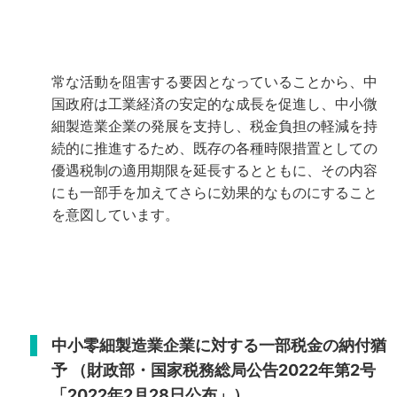
最近の中国国内における長引くCOVID-19の影響と国
際情勢の緊張化によるエネルギー資源と原材料コス
トの大幅な上昇は、企業活動とりわけ中小企業に正
常な活動を阻害する要因となっていることから、中
国政府は工業経済の安定的な成長を促進し、中小微
細製造業企業の発展を支持し、税金負担の軽減を持
続的に推進するため、既存の各種時限措置としての
優遇税制の適用期限を延長するとともに、その内容
にも一部手を加えてさらに効果的なものにすること
を意図しています。
中小零細製造業企業に対する一部税金の納付猶
予
（財政部・国家税務総局公告2022年第2号
「2022年2月28日公布」）