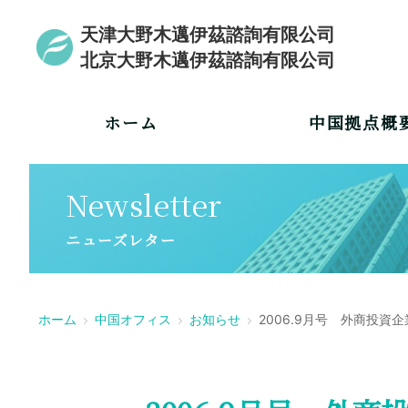
天津大野木邁伊茲諮詢有限公司
北京大野木邁伊茲諮詢有限公司
ホーム
中国拠点概
Newsletter
ニューズレター
ホーム
中国オフィス
お知らせ
2006.9月号 外商投