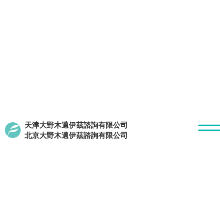
r
天津大野木邁伊茲諮詢有限公司
ホーム
中国オフィス
お知らせ
【日本企業様向け】中国出張再
北京大野木邁伊茲諮詢有限公司
NEWSLETTER
【日本企業様向け】中国出張再開にあ
たりグループ内役務提供を再点検