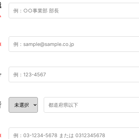
職
み
須
号
所
須